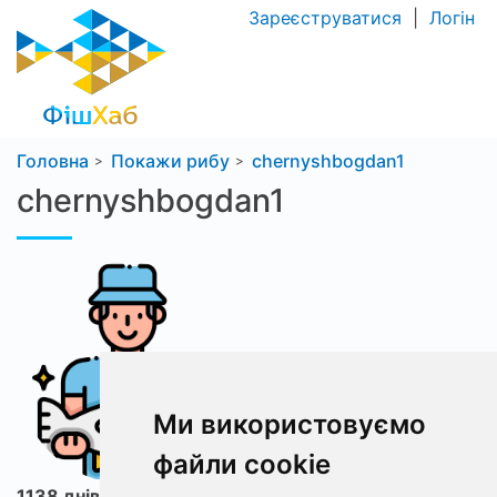
Зареєструватися
|
Логін
Головна
Покажи рибу
chernyshbogdan1
chernyshbogdan1
Ми використовуємо
файли cookie
1138 днів з ФішХаб