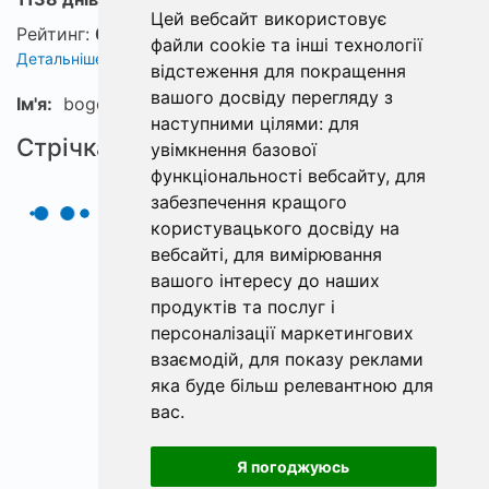
Цей вебсайт використовує
Рейтинг:
0
файли cookie та інші технології
Детальніше про рейтинг
відстеження для покращення
вашого досвіду перегляду з
Ім'я:
bogdan
наступними цілями:
для
Стрічка
увімкнення базової
функціональності вебсайту
,
для
забезпечення кращого
користувацького досвіду на
вебсайті
,
для вимірювання
вашого інтересу до наших
продуктів та послуг і
персоналізації маркетингових
взаємодій
,
для показу реклами
яка буде більш релевантною для
вас
.
Я погоджуюсь