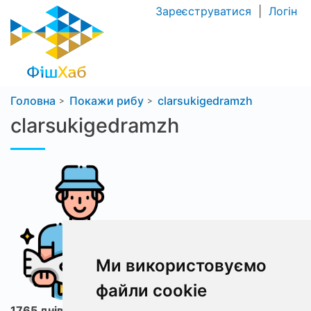
Зареєструватися
|
Логін
Головна
Покажи рибу
clarsukigedramzh
clarsukigedramzh
Ми використовуємо
файли cookie
1765 днів з ФішХаб