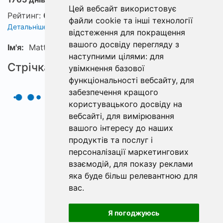
Цей вебсайт використовує
Рейтинг:
0
файли cookie та інші технології
Детальніше про рейтинг
відстеження для покращення
вашого досвіду перегляду з
Ім'я:
MatthewOrdixVB
наступними цілями:
для
Стрічка
увімкнення базової
функціональності вебсайту
,
для
забезпечення кращого
користувацького досвіду на
вебсайті
,
для вимірювання
вашого інтересу до наших
продуктів та послуг і
персоналізації маркетингових
взаємодій
,
для показу реклами
яка буде більш релевантною для
вас
.
Я погоджуюсь