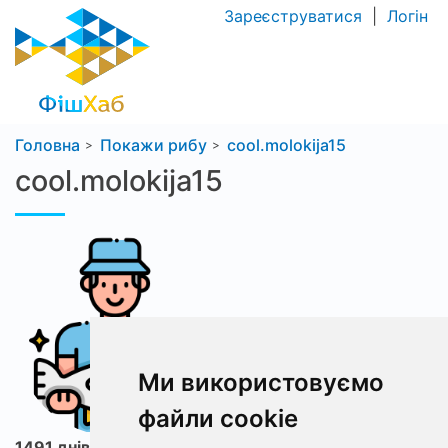
Зареєструватися
|
Логін
Головна
Покажи рибу
cool.molokija15
cool.molokija15
Ми використовуємо
файли cookie
1491 днів з ФішХаб