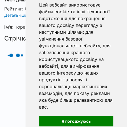
Цей вебсайт використовує
Рейтинг:
0
файли cookie та інші технології
Детальніше про рейтинг
відстеження для покращення
вашого досвіду перегляду з
Ім'я:
юра
наступними цілями:
для
Стрічка
увімкнення базової
функціональності вебсайту
,
для
забезпечення кращого
користувацького досвіду на
вебсайті
,
для вимірювання
вашого інтересу до наших
продуктів та послуг і
персоналізації маркетингових
взаємодій
,
для показу реклами
яка буде більш релевантною для
вас
.
Я погоджуюсь