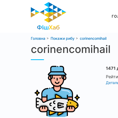
ГО
Головна
Покажи рибу
corinencomihail
corinencomihail
1471 
Рейти
Деталь