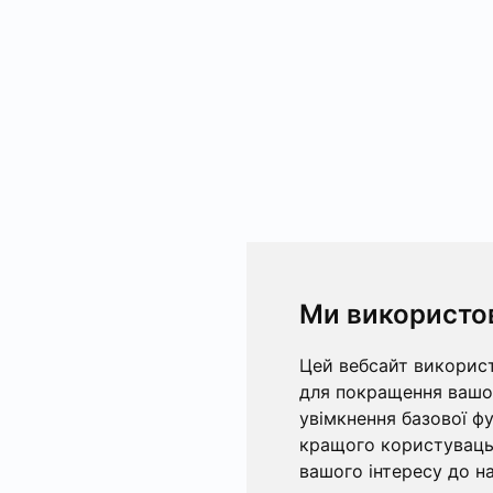
Ми використо
Цей вебсайт використ
для покращення вашог
увімкнення базової ф
кращого користувацьк
вашого інтересу до на