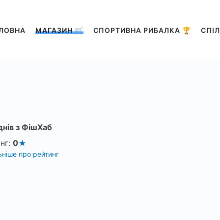
ЛОВНА
МАГАЗИН 🛒
СПОРТИВНА РИБАЛКА 🏆
СПІЛ
днів з ФішХаб
нг:
0
ніше про рейтинг