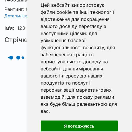
Цей вебсайт використовує
Рейтинг:
0
файли cookie та інші технології
Детальніше про рейтинг
відстеження для покращення
вашого досвіду перегляду з
Ім'я:
123
наступними цілями:
для
Стрічка
увімкнення базової
функціональності вебсайту
,
для
забезпечення кращого
користувацького досвіду на
вебсайті
,
для вимірювання
вашого інтересу до наших
продуктів та послуг і
персоналізації маркетингових
взаємодій
,
для показу реклами
яка буде більш релевантною для
вас
.
Я погоджуюсь