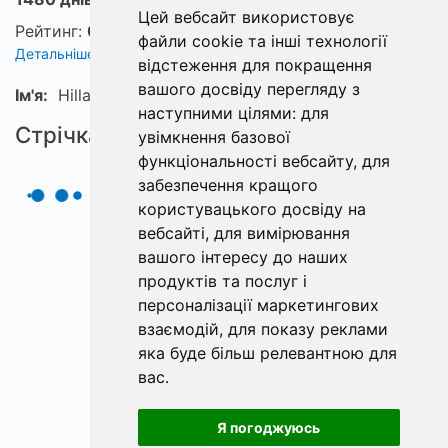
Цей вебсайт використовує
Рейтинг:
0
файли cookie та інші технології
Детальніше про рейтинг
відстеження для покращення
вашого досвіду перегляду з
Ім'я:
Hillarion
наступними цілями:
для
Стрічка
увімкнення базової
функціональності вебсайту
,
для
забезпечення кращого
користувацького досвіду на
вебсайті
,
для вимірювання
вашого інтересу до наших
продуктів та послуг і
персоналізації маркетингових
взаємодій
,
для показу реклами
яка буде більш релевантною для
вас
.
Я погоджуюсь