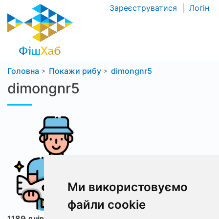
Зареєструватися
|
Логін
Головна
Покажи рибу
dimongnr5
dimongnr5
Ми використовуємо
файли cookie
1189 днів з ФішХаб