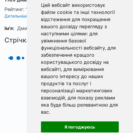
Цей вебсайт використовує
Рейтинг:
1
файли cookie та інші технології
Детальніше про рейтинг
відстеження для покращення
вашого досвіду перегляду з
Ім'я:
Дмитрий
наступними цілями:
для
Стрічка
увімкнення базової
функціональності вебсайту
,
для
забезпечення кращого
користувацького досвіду на
вебсайті
,
для вимірювання
вашого інтересу до наших
продуктів та послуг і
персоналізації маркетингових
взаємодій
,
для показу реклами
яка буде більш релевантною для
вас
.
Я погоджуюсь