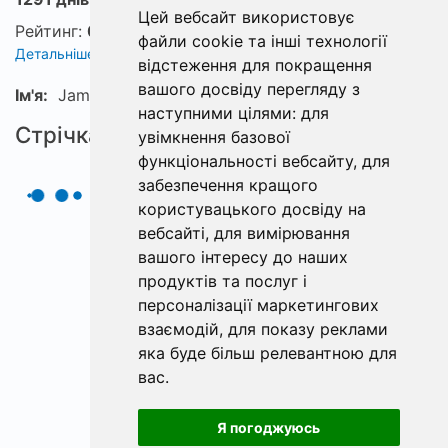
Цей вебсайт використовує
Рейтинг:
0
файли cookie та інші технології
Детальніше про рейтинг
відстеження для покращення
вашого досвіду перегляду з
Ім'я:
JamesBugWW
наступними цілями:
для
Стрічка
увімкнення базової
функціональності вебсайту
,
для
забезпечення кращого
користувацького досвіду на
вебсайті
,
для вимірювання
вашого інтересу до наших
продуктів та послуг і
персоналізації маркетингових
взаємодій
,
для показу реклами
яка буде більш релевантною для
вас
.
Я погоджуюсь