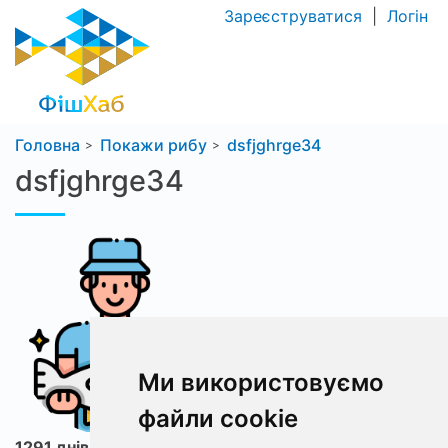
Зареєструватися
|
Логін
Головна
Покажи рибу
dsfjghrge34
dsfjghrge34
Ми використовуємо
файли cookie
1291 днів з ФішХаб