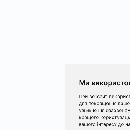
Ми використо
Цей вебсайт використ
для покращення вашог
увімкнення базової ф
кращого користувацьк
вашого інтересу до на