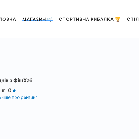
ЛОВНА
МАГАЗИН 🛒
СПОРТИВНА РИБАЛКА 🏆
СПІЛ
днів з ФішХаб
нг:
0
ніше про рейтинг