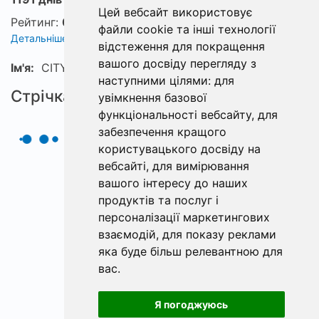
Цей вебсайт використовує
Рейтинг:
0
файли cookie та інші технології
Детальніше про рейтинг
відстеження для покращення
вашого досвіду перегляду з
Ім'я:
CITY-FEEDER
наступними цілями:
для
Стрічка
увімкнення базової
функціональності вебсайту
,
для
забезпечення кращого
користувацького досвіду на
вебсайті
,
для вимірювання
вашого інтересу до наших
продуктів та послуг і
персоналізації маркетингових
взаємодій
,
для показу реклами
яка буде більш релевантною для
вас
.
Я погоджуюсь