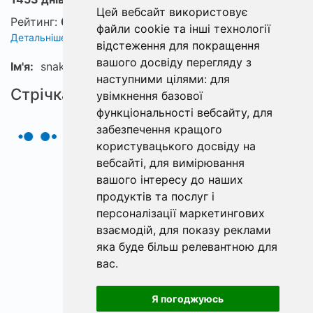
Цей вебсайт використовує
Рейтинг:
0
файли cookie та інші технології
Детальніше про рейтинг
відстеження для покращення
вашого досвіду перегляду з
Ім'я:
snake
наступними цілями:
для
Стрічка
увімкнення базової
функціональності вебсайту
,
для
забезпечення кращого
користувацького досвіду на
вебсайті
,
для вимірювання
вашого інтересу до наших
продуктів та послуг і
персоналізації маркетингових
взаємодій
,
для показу реклами
яка буде більш релевантною для
вас
.
Я погоджуюсь