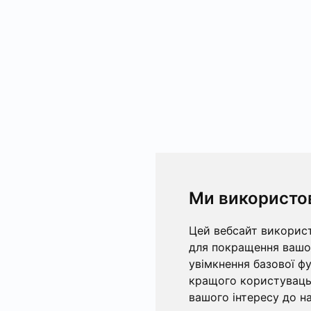
Ми використо
Цей вебсайт використ
для покращення вашог
увімкнення базової ф
кращого користувацьк
вашого інтересу до на