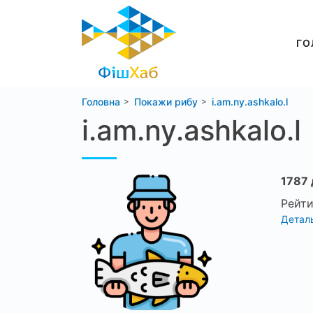
ГО
Головна
Покажи рибу
i.am.ny.ashkalo.l
i.am.ny.ashkalo.l
1787 
Рейти
Деталь