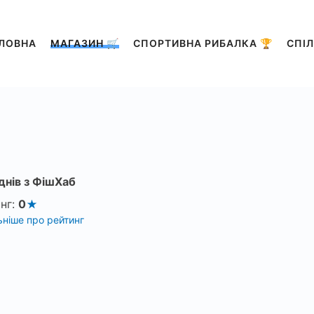
ЛОВНА
МАГАЗИН 🛒
СПОРТИВНА РИБАЛКА 🏆
СПІЛ
днів з ФішХаб
нг:
0
ніше про рейтинг