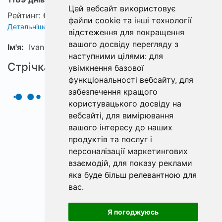
Цей вебсайт використовує
Рейтинг:
0
файли cookie та інші технології
Детальніше про рейтинг
відстеження для покращення
вашого досвіду перегляду з
Ім'я:
Ivan
наступними цілями:
для
Стрічка
увімкнення базової
функціональності вебсайту
,
для
забезпечення кращого
користувацького досвіду на
вебсайті
,
для вимірювання
вашого інтересу до наших
продуктів та послуг і
персоналізації маркетингових
взаємодій
,
для показу реклами
яка буде більш релевантною для
вас
.
Я погоджуюсь