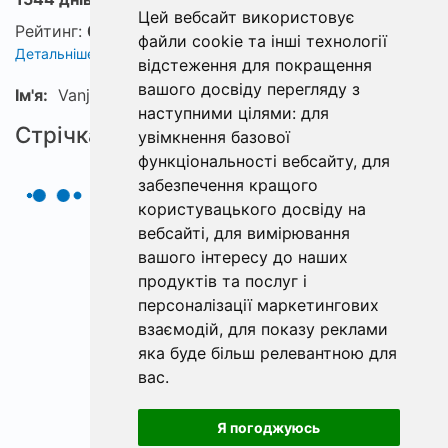
Цей вебсайт використовує
Рейтинг:
0
файли cookie та інші технології
Детальніше про рейтинг
відстеження для покращення
вашого досвіду перегляду з
Ім'я:
Vanja
наступними цілями:
для
Стрічка
увімкнення базової
функціональності вебсайту
,
для
забезпечення кращого
користувацького досвіду на
вебсайті
,
для вимірювання
вашого інтересу до наших
продуктів та послуг і
персоналізації маркетингових
взаємодій
,
для показу реклами
яка буде більш релевантною для
вас
.
Я погоджуюсь