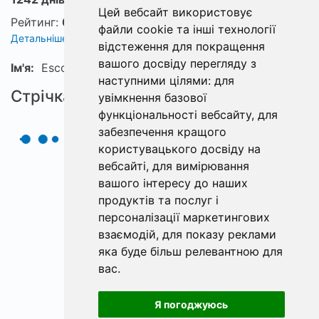
Цей вебсайт використовує
Рейтинг:
0
файли cookie та інші технології
Детальніше про рейтинг
відстеження для покращення
вашого досвіду перегляду з
Ім'я:
EscortFloahYI
наступними цілями:
для
Стрічка
увімкнення базової
функціональності вебсайту
,
для
забезпечення кращого
користувацького досвіду на
вебсайті
,
для вимірювання
вашого інтересу до наших
продуктів та послуг і
персоналізації маркетингових
взаємодій
,
для показу реклами
яка буде більш релевантною для
вас
.
Я погоджуюсь