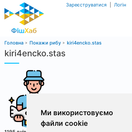
Зареєструватися
|
Логін
Головна
Покажи рибу
kiri4encko.stas
kiri4encko.stas
Ми використовуємо
файли cookie
1195 днів з ФішХаб