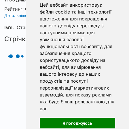
Цей вебсайт використовує
Рейтинг:
0
файли cookie та інші технології
Детальніше про рейтинг
відстеження для покращення
вашого досвіду перегляду з
Ім'я:
Станислав
наступними цілями:
для
Стрічка
увімкнення базової
функціональності вебсайту
,
для
забезпечення кращого
користувацького досвіду на
вебсайті
,
для вимірювання
вашого інтересу до наших
продуктів та послуг і
персоналізації маркетингових
взаємодій
,
для показу реклами
яка буде більш релевантною для
вас
.
Я погоджуюсь