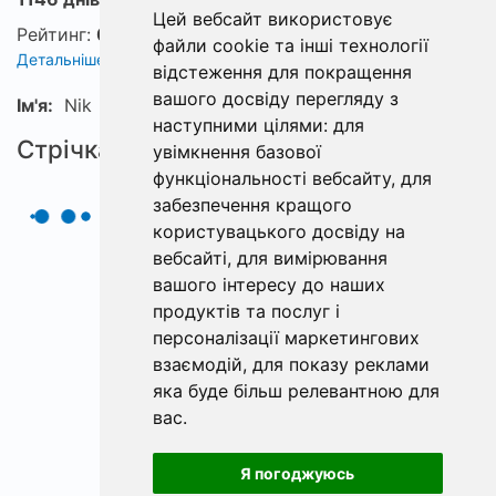
Цей вебсайт використовує
Рейтинг:
0
файли cookie та інші технології
Детальніше про рейтинг
відстеження для покращення
вашого досвіду перегляду з
Ім'я:
Nik
наступними цілями:
для
Стрічка
увімкнення базової
функціональності вебсайту
,
для
забезпечення кращого
користувацького досвіду на
вебсайті
,
для вимірювання
вашого інтересу до наших
продуктів та послуг і
персоналізації маркетингових
взаємодій
,
для показу реклами
яка буде більш релевантною для
вас
.
Я погоджуюсь