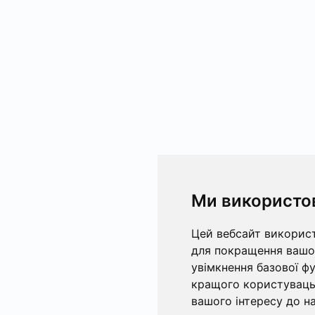
Ми використо
Цей вебсайт використ
для покращення вашог
увімкнення базової ф
кращого користувацьк
вашого інтересу до на