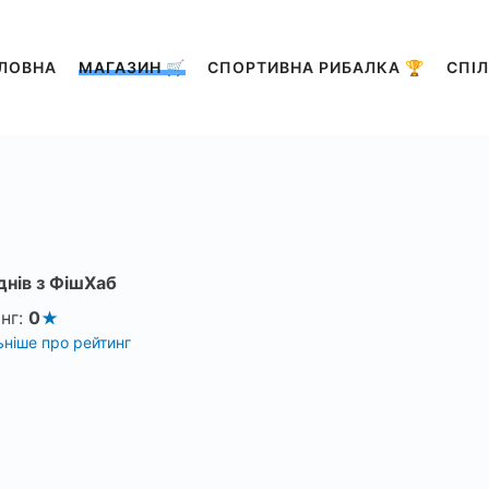
ЛОВНА
МАГАЗИН 🛒
СПОРТИВНА РИБАЛКА 🏆
СПІЛ
днів з ФішХаб
нг:
0
ніше про рейтинг