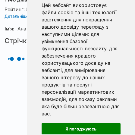
Цей вебсайт використовує
Рейтинг:
5
файли cookie та інші технології
Детальніше про рейтинг
відстеження для покращення
вашого досвіду перегляду з
Ім'я:
Анатолий
наступними цілями:
для
Стрічка
увімкнення базової
функціональності вебсайту
,
для
забезпечення кращого
користувацького досвіду на
вебсайті
,
для вимірювання
вашого інтересу до наших
продуктів та послуг і
персоналізації маркетингових
взаємодій
,
для показу реклами
яка буде більш релевантною для
вас
.
Я погоджуюсь