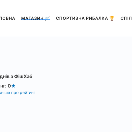
ЛОВНА
МАГАЗИН 🛒
СПОРТИВНА РИБАЛКА 🏆
СПІЛ
днів з ФішХаб
нг:
0
ніше про рейтинг