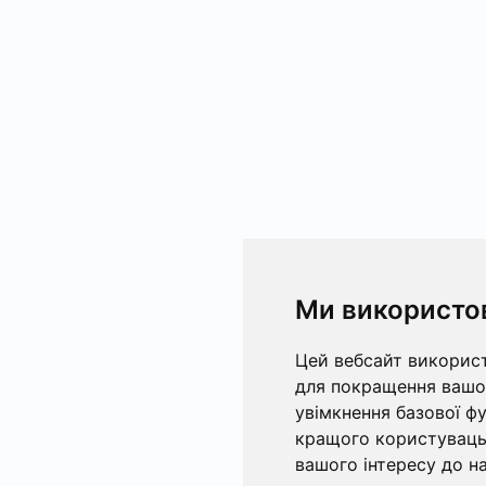
Ми використо
Цей вебсайт використ
для покращення вашог
увімкнення базової ф
кращого користувацьк
вашого інтересу до на