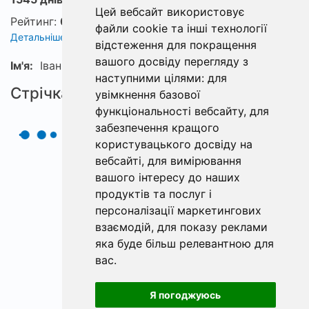
Цей вебсайт використовує
Рейтинг:
0
файли cookie та інші технології
Детальніше про рейтинг
відстеження для покращення
вашого досвіду перегляду з
Ім'я:
Іван
наступними цілями:
для
Стрічка
увімкнення базової
функціональності вебсайту
,
для
забезпечення кращого
користувацького досвіду на
вебсайті
,
для вимірювання
вашого інтересу до наших
продуктів та послуг і
персоналізації маркетингових
взаємодій
,
для показу реклами
яка буде більш релевантною для
вас
.
Я погоджуюсь