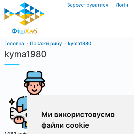
Зареєструватися
|
Логін
Головна
Покажи рибу
kyma1980
kyma1980
Ми використовуємо
файли cookie
1483 днів з ФішХаб