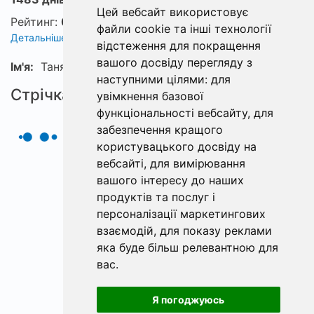
Цей вебсайт використовує
Рейтинг:
0
файли cookie та інші технології
Детальніше про рейтинг
відстеження для покращення
вашого досвіду перегляду з
Ім'я:
Таня
наступними цілями:
для
Стрічка
увімкнення базової
функціональності вебсайту
,
для
забезпечення кращого
користувацького досвіду на
вебсайті
,
для вимірювання
вашого інтересу до наших
продуктів та послуг і
персоналізації маркетингових
взаємодій
,
для показу реклами
яка буде більш релевантною для
вас
.
Я погоджуюсь