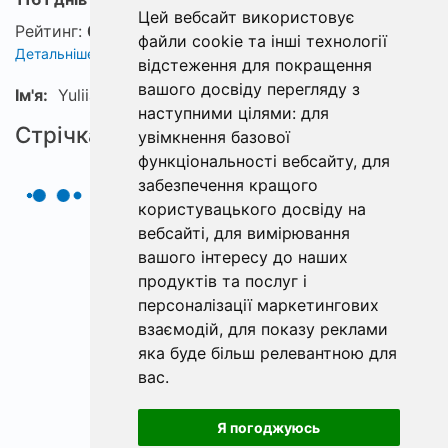
Цей вебсайт використовує
Рейтинг:
0
файли cookie та інші технології
Детальніше про рейтинг
відстеження для покращення
вашого досвіду перегляду з
Ім'я:
Yuliia
наступними цілями:
для
Стрічка
увімкнення базової
функціональності вебсайту
,
для
забезпечення кращого
користувацького досвіду на
вебсайті
,
для вимірювання
вашого інтересу до наших
продуктів та послуг і
персоналізації маркетингових
взаємодій
,
для показу реклами
яка буде більш релевантною для
вас
.
Я погоджуюсь