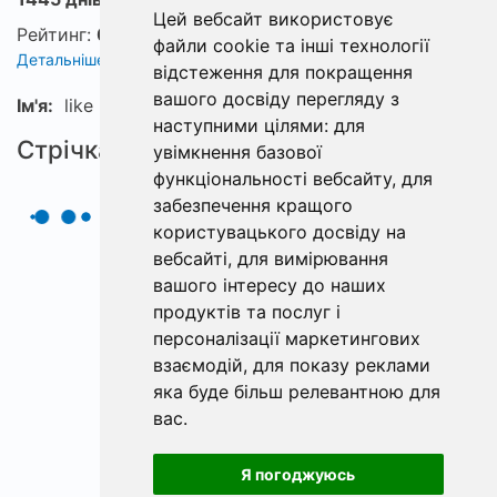
Цей вебсайт використовує
Рейтинг:
0
файли cookie та інші технології
Детальніше про рейтинг
відстеження для покращення
вашого досвіду перегляду з
Ім'я:
like
наступними цілями:
для
Стрічка
увімкнення базової
функціональності вебсайту
,
для
забезпечення кращого
користувацького досвіду на
вебсайті
,
для вимірювання
вашого інтересу до наших
продуктів та послуг і
персоналізації маркетингових
взаємодій
,
для показу реклами
яка буде більш релевантною для
вас
.
Я погоджуюсь