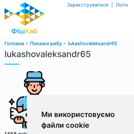
Зареєструватися
|
Логін
Головна
Покажи рибу
lukashovaleksandr65
lukashovaleksandr65
Ми використовуємо
файли cookie
1468 днів з ФішХаб