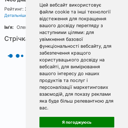
Цей вебсайт використовує
Рейтинг:
2
файли cookie та інші технології
Детальніше про рейтинг
відстеження для покращення
вашого досвіду перегляду з
Ім'я:
Олександр
наступними цілями:
для
Стрічка
увімкнення базової
функціональності вебсайту
,
для
забезпечення кращого
користувацького досвіду на
вебсайті
,
для вимірювання
вашого інтересу до наших
продуктів та послуг і
персоналізації маркетингових
взаємодій
,
для показу реклами
яка буде більш релевантною для
вас
.
Я погоджуюсь