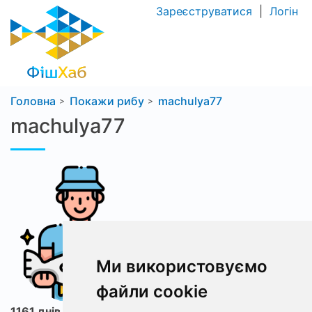
Зареєструватися
|
Логін
Головна
Покажи рибу
machulya77
machulya77
Ми використовуємо
файли cookie
1161 днів з ФішХаб