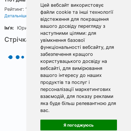
Цей вебсайт використовує
Рейтинг:
1
файли cookie та інші технології
Детальніше про рейтинг
відстеження для покращення
вашого досвіду перегляду з
Ім'я:
Юрий
наступними цілями:
для
Стрічка
увімкнення базової
функціональності вебсайту
,
для
забезпечення кращого
користувацького досвіду на
вебсайті
,
для вимірювання
вашого інтересу до наших
продуктів та послуг і
персоналізації маркетингових
взаємодій
,
для показу реклами
яка буде більш релевантною для
вас
.
Я погоджуюсь