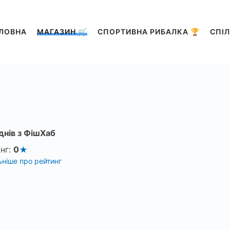
ЛОВНА
МАГАЗИН 🛒
СПОРТИВНА РИБАЛКА 🏆
СПІЛ
днів з ФішХаб
нг:
0
ніше про рейтинг