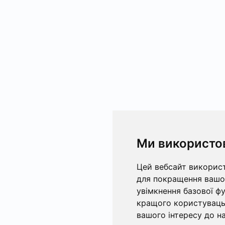
Ми використо
Цей вебсайт використ
для покращення вашог
увімкнення базової ф
кращого користувацьк
вашого інтересу до на