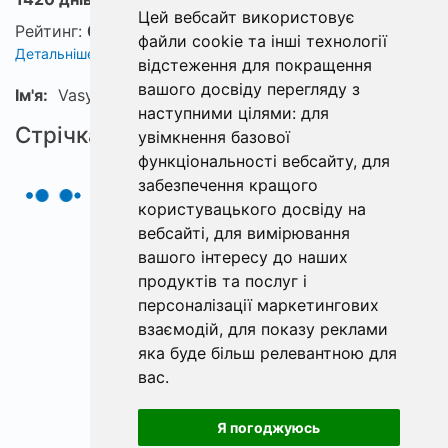
Цей вебсайт використовує
Рейтинг:
0
файли cookie та інші технології
Детальніше про рейтинг
відстеження для покращення
вашого досвіду перегляду з
Ім'я:
Vasya
наступними цілями:
для
Стрічка
увімкнення базової
функціональності вебсайту
,
для
забезпечення кращого
користувацького досвіду на
вебсайті
,
для вимірювання
вашого інтересу до наших
продуктів та послуг і
персоналізації маркетингових
взаємодій
,
для показу реклами
яка буде більш релевантною для
вас
.
Я погоджуюсь