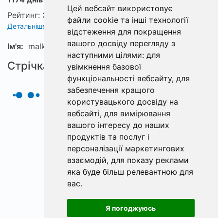
Цей вебсайт використовує
Рейтинг:
3
файли cookie та інші технології
Детальніше про рейтинг
відстеження для покращення
вашого досвіду перегляду з
Ім'я:
malk
наступними цілями:
для
Стрічка
увімкнення базової
функціональності вебсайту
,
для
забезпечення кращого
користувацького досвіду на
вебсайті
,
для вимірювання
вашого інтересу до наших
продуктів та послуг і
персоналізації маркетингових
взаємодій
,
для показу реклами
яка буде більш релевантною для
вас
.
Я погоджуюсь