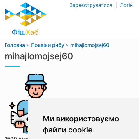
Зареєструватися
|
Логін
Головна
Покажи рибу
mihajlomojsej60
mihajlomojsej60
Ми використовуємо
файли cookie
1500 днів з ФішХаб