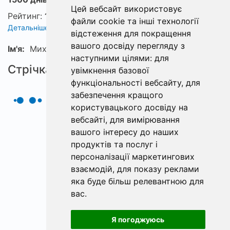
Цей вебсайт використовує
Рейтинг:
1
файли cookie та інші технології
Детальніше про рейтинг
відстеження для покращення
вашого досвіду перегляду з
Ім'я:
Михайло
наступними цілями:
для
Стрічка
увімкнення базової
функціональності вебсайту
,
для
забезпечення кращого
користувацького досвіду на
вебсайті
,
для вимірювання
вашого інтересу до наших
продуктів та послуг і
персоналізації маркетингових
взаємодій
,
для показу реклами
яка буде більш релевантною для
вас
.
Я погоджуюсь