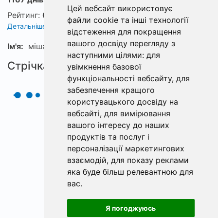
Цей вебсайт використовує
Рейтинг:
0
файли cookie та інші технології
Детальніше про рейтинг
відстеження для покращення
вашого досвіду перегляду з
Ім'я:
міша
наступними цілями:
для
Стрічка
увімкнення базової
функціональності вебсайту
,
для
забезпечення кращого
користувацького досвіду на
вебсайті
,
для вимірювання
вашого інтересу до наших
продуктів та послуг і
персоналізації маркетингових
взаємодій
,
для показу реклами
яка буде більш релевантною для
вас
.
Я погоджуюсь