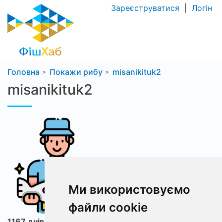
Зареєструватися
|
Логін
Головна
Покажи рибу
misanikituk2
misanikituk2
Ми використовуємо
файли cookie
1167 днів з ФішХаб