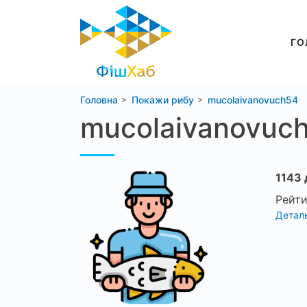
ГО
Головна
Покажи рибу
mucolaivanovuch54
mucolaivanovuc
1143 
Рейти
Деталь