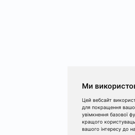
Ми використо
Цей вебсайт використ
для покращення вашог
увімкнення базової ф
кращого користувацьк
вашого інтересу до на