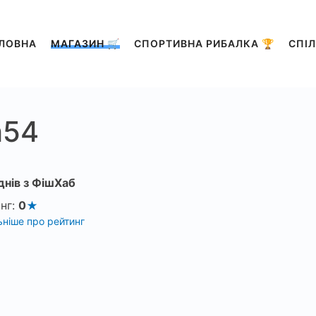
ЛОВНА
МАГАЗИН 🛒
СПОРТИВНА РИБАЛКА 🏆
СПІЛ
h54
днів з ФішХаб
нг:
0
ніше про рейтинг