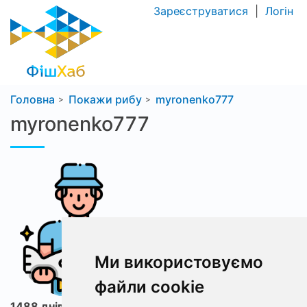
Зареєструватися
|
Логін
Головна
Покажи рибу
myronenko777
myronenko777
Ми використовуємо
файли cookie
1488 днів з ФішХаб