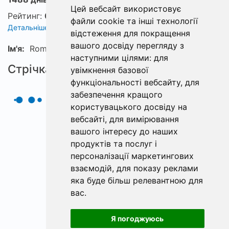
Цей вебсайт використовує
Рейтинг:
0
файли cookie та інші технології
Детальніше про рейтинг
відстеження для покращення
вашого досвіду перегляду з
Ім'я:
Roman
наступними цілями:
для
Стрічка
увімкнення базової
функціональності вебсайту
,
для
забезпечення кращого
користувацького досвіду на
вебсайті
,
для вимірювання
вашого інтересу до наших
продуктів та послуг і
персоналізації маркетингових
взаємодій
,
для показу реклами
яка буде більш релевантною для
вас
.
Я погоджуюсь