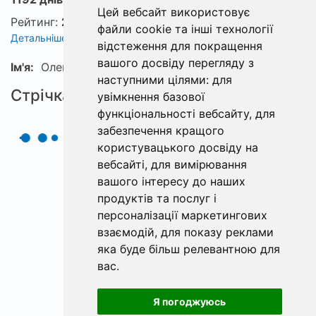
Цей вебсайт використовує
Рейтинг:
2
файли cookie та інші технології
Детальніше про рейтинг
відстеження для покращення
вашого досвіду перегляду з
Ім'я:
Олександр
наступними цілями:
для
Стрічка
увімкнення базової
функціональності вебсайту
,
для
забезпечення кращого
користувацького досвіду на
вебсайті
,
для вимірювання
вашого інтересу до наших
продуктів та послуг і
персоналізації маркетингових
взаємодій
,
для показу реклами
яка буде більш релевантною для
вас
.
Я погоджуюсь