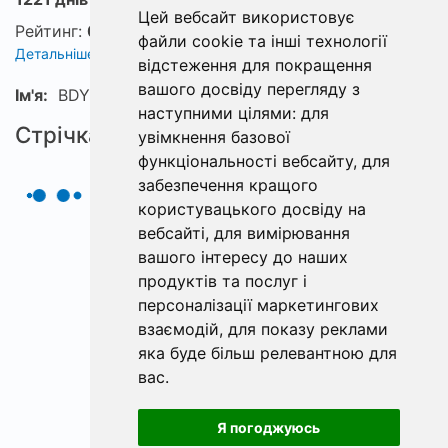
Цей вебсайт використовує
Рейтинг:
0
файли cookie та інші технології
Детальніше про рейтинг
відстеження для покращення
вашого досвіду перегляду з
Ім'я:
BDYCLERDDKJC login2
наступними цілями:
для
Стрічка
увімкнення базової
функціональності вебсайту
,
для
забезпечення кращого
користувацького досвіду на
вебсайті
,
для вимірювання
вашого інтересу до наших
продуктів та послуг і
персоналізації маркетингових
взаємодій
,
для показу реклами
яка буде більш релевантною для
вас
.
Я погоджуюсь