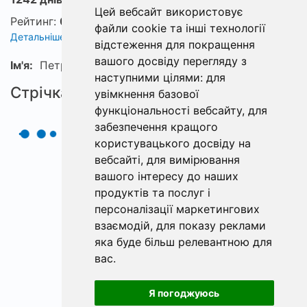
Цей вебсайт використовує
Рейтинг:
0
файли cookie та інші технології
Детальніше про рейтинг
відстеження для покращення
вашого досвіду перегляду з
Ім'я:
Петро
наступними цілями:
для
Стрічка
увімкнення базової
функціональності вебсайту
,
для
забезпечення кращого
користувацького досвіду на
вебсайті
,
для вимірювання
вашого інтересу до наших
продуктів та послуг і
персоналізації маркетингових
взаємодій
,
для показу реклами
яка буде більш релевантною для
вас
.
Я погоджуюсь