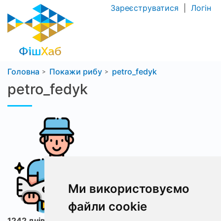
Зареєструватися
|
Логін
Головна
Покажи рибу
petro_fedyk
petro_fedyk
Ми використовуємо
файли cookie
1242 днів з ФішХаб