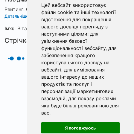
Цей вебсайт використовує
Рейтинг:
0
файли cookie та інші технології
Детальніше про рейтинг
відстеження для покращення
вашого досвіду перегляду з
Ім'я:
Віталій
наступними цілями:
для
Стрічка
увімкнення базової
функціональності вебсайту
,
для
забезпечення кращого
користувацького досвіду на
вебсайті
,
для вимірювання
вашого інтересу до наших
продуктів та послуг і
персоналізації маркетингових
взаємодій
,
для показу реклами
яка буде більш релевантною для
вас
.
Я погоджуюсь