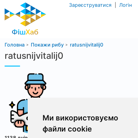
Зареєструватися
|
Логін
Головна
Покажи рибу
ratusnijvitalij0
ratusnijvitalij0
Ми використовуємо
файли cookie
1138 днів з ФішХаб