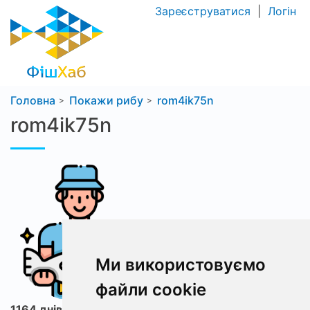
Зареєструватися
|
Логін
Головна
Покажи рибу
rom4ik75n
rom4ik75n
Ми використовуємо
файли cookie
1164 днів з ФішХаб