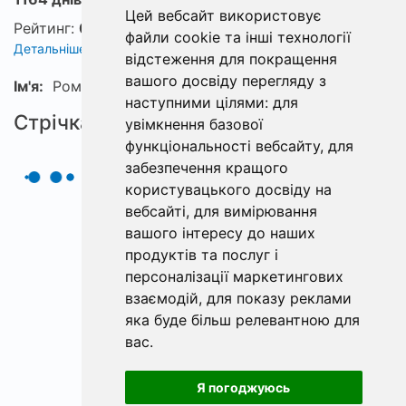
Цей вебсайт використовує
Рейтинг:
0
файли cookie та інші технології
Детальніше про рейтинг
відстеження для покращення
вашого досвіду перегляду з
Ім'я:
Рома
наступними цілями:
для
Стрічка
увімкнення базової
функціональності вебсайту
,
для
забезпечення кращого
користувацького досвіду на
вебсайті
,
для вимірювання
вашого інтересу до наших
продуктів та послуг і
персоналізації маркетингових
взаємодій
,
для показу реклами
яка буде більш релевантною для
вас
.
Я погоджуюсь