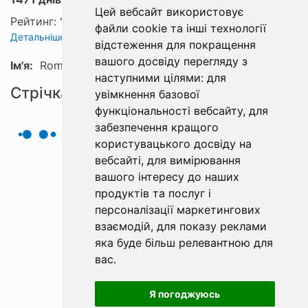
Цей вебсайт використовує
Рейтинг:
1
файли cookie та інші технології
Детальніше про рейтинг
відстеження для покращення
вашого досвіду перегляду з
Ім'я:
Roman
наступними цілями:
для
Стрічка
увімкнення базової
функціональності вебсайту
,
для
забезпечення кращого
користувацького досвіду на
вебсайті
,
для вимірювання
вашого інтересу до наших
продуктів та послуг і
персоналізації маркетингових
взаємодій
,
для показу реклами
яка буде більш релевантною для
вас
.
Я погоджуюсь