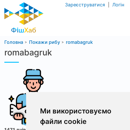
Зареєструватися
|
Логін
Головна
Покажи рибу
romabagruk
romabagruk
Ми використовуємо
файли cookie
1471 днів з ФішХаб