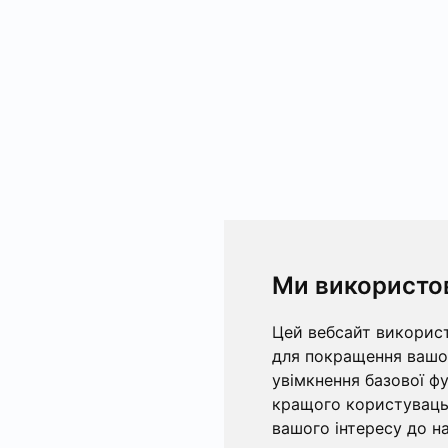
Ми використо
Цей вебсайт використ
для покращення вашог
увімкнення базової ф
кращого користувацьк
вашого інтересу до на