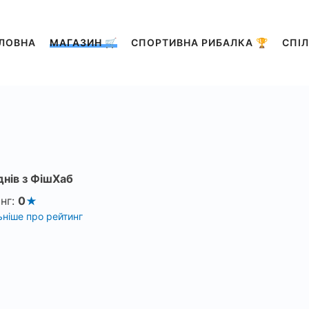
ЛОВНА
МАГАЗИН 🛒
СПОРТИВНА РИБАЛКА 🏆
СПІЛ
днів з ФішХаб
нг:
0
ніше про рейтинг