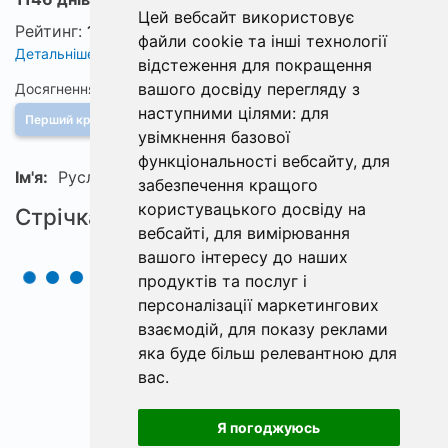
Цей вебсайт використовує
Рейтинг:
10
файли cookie та інші технології
Детальніше про рейтинг
відстеження для покращення
вашого досвіду перегляду з
Досягнення
наступними цілями:
для
Перший крок
увімкнення базової
функціональності вебсайту
,
для
Ім'я:
Руслан
забезпечення кращого
користувацького досвіду на
Стрічка
вебсайті
,
для вимірювання
вашого інтересу до наших
продуктів та послуг і
персоналізації маркетингових
взаємодій
,
для показу реклами
яка буде більш релевантною для
вас
.
Я погоджуюсь