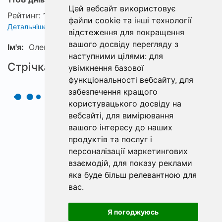
Цей вебсайт використовує
Рейтинг:
1
файли cookie та інші технології
Детальніше про рейтинг
відстеження для покращення
вашого досвіду перегляду з
Ім'я:
Олександр
наступними цілями:
для
Стрічка
увімкнення базової
функціональності вебсайту
,
для
забезпечення кращого
користувацького досвіду на
вебсайті
,
для вимірювання
вашого інтересу до наших
продуктів та послуг і
персоналізації маркетингових
взаємодій
,
для показу реклами
яка буде більш релевантною для
вас
.
Я погоджуюсь