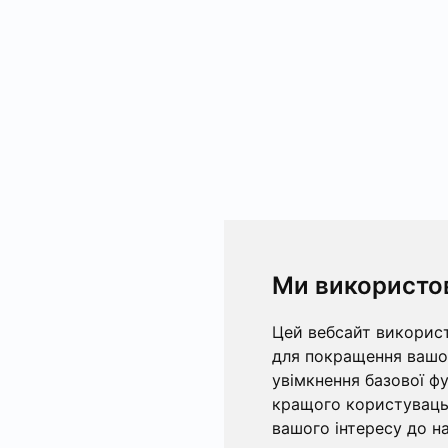
Ми використо
Цей вебсайт використ
для покращення вашог
увімкнення базової ф
кращого користувацьк
вашого інтересу до на