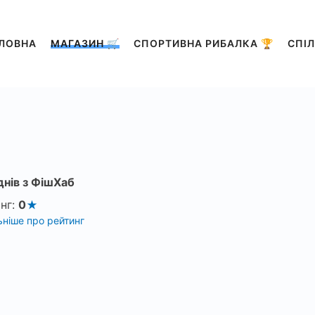
ЛОВНА
МАГАЗИН 🛒
СПОРТИВНА РИБАЛКА 🏆
СПІЛ
днів з ФішХаб
нг:
0
ніше про рейтинг