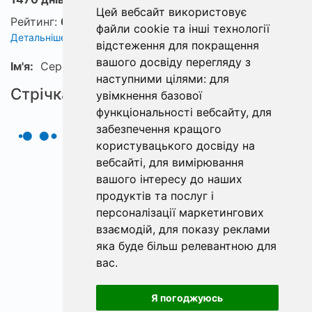
Цей вебсайт використовує
Рейтинг:
0
файли cookie та інші технології
Детальніше про рейтинг
відстеження для покращення
вашого досвіду перегляду з
Ім'я:
Сергiй
наступними цілями:
для
Стрічка
увімкнення базової
функціональності вебсайту
,
для
забезпечення кращого
користувацького досвіду на
вебсайті
,
для вимірювання
вашого інтересу до наших
продуктів та послуг і
персоналізації маркетингових
взаємодій
,
для показу реклами
яка буде більш релевантною для
вас
.
Я погоджуюсь