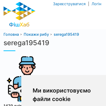
Зареєструватися
|
Логін
Головна
Покажи рибу
serega195419
serega195419
Ми використовуємо
файли cookie
1470 днів з ФішХаб