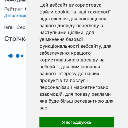
Цей вебсайт використовує
Рейтинг:
0
файли cookie та інші технології
Детальніше про рейтинг
відстеження для покращення
вашого досвіду перегляду з
Ім'я:
Сергей
наступними цілями:
для
Стрічка
увімкнення базової
функціональності вебсайту
,
для
забезпечення кращого
користувацького досвіду на
вебсайті
,
для вимірювання
вашого інтересу до наших
продуктів та послуг і
персоналізації маркетингових
взаємодій
,
для показу реклами
яка буде більш релевантною для
вас
.
Я погоджуюсь