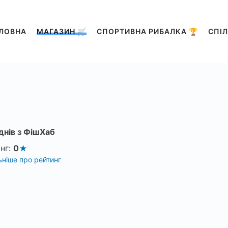
ЛОВНА
МАГАЗИН 🛒
СПОРТИВНА РИБАЛКА 🏆
СПІЛ
днів з ФішХаб
нг:
0
ніше про рейтинг