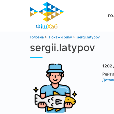
ГО
Головна
Покажи рибу
sergii.latypov
sergii.latypov
1202 
Рейти
Деталь