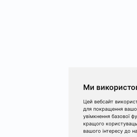
Ми використо
Цей вебсайт використ
для покращення вашог
увімкнення базової ф
кращого користувацьк
вашого інтересу до на