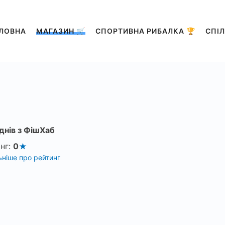
ЛОВНА
МАГАЗИН 🛒
СПОРТИВНА РИБАЛКА 🏆
СПІЛ
днів з ФішХаб
нг:
0
ніше про рейтинг