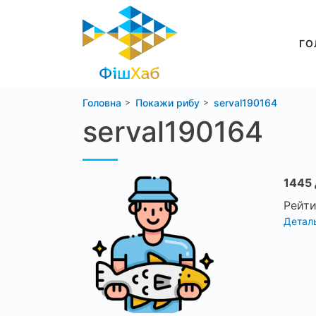
ГО
Головна
Покажи рибу
serval190164
serval190164
1445 
Рейти
Деталь