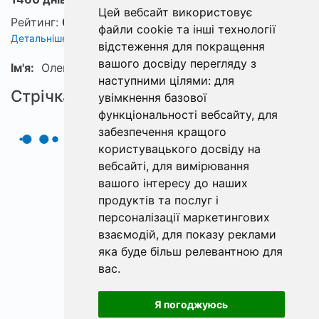
Цей вебсайт використовує
Рейтинг:
0
файли cookie та інші технології
Детальніше про рейтинг
відстеження для покращення
вашого досвіду перегляду з
Ім'я:
Олег
наступними цілями:
для
Стрічка
увімкнення базової
функціональності вебсайту
,
для
забезпечення кращого
користувацького досвіду на
вебсайті
,
для вимірювання
вашого інтересу до наших
продуктів та послуг і
персоналізації маркетингових
взаємодій
,
для показу реклами
яка буде більш релевантною для
вас
.
Я погоджуюсь