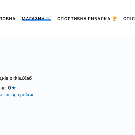
ЛОВНА
МАГАЗИН 🛒
СПОРТИВНА РИБАЛКА 🏆
СПІЛ
днів з ФішХаб
нг:
0
ніше про рейтинг