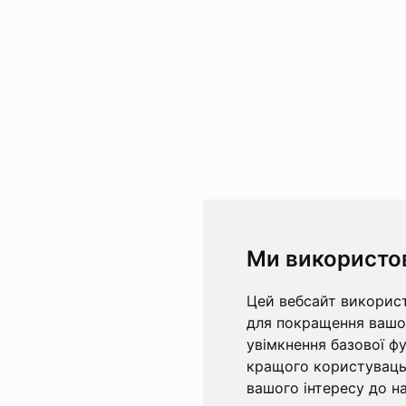
Ми використо
Цей вебсайт використ
для покращення вашог
увімкнення базової ф
кращого користувацьк
вашого інтересу до на