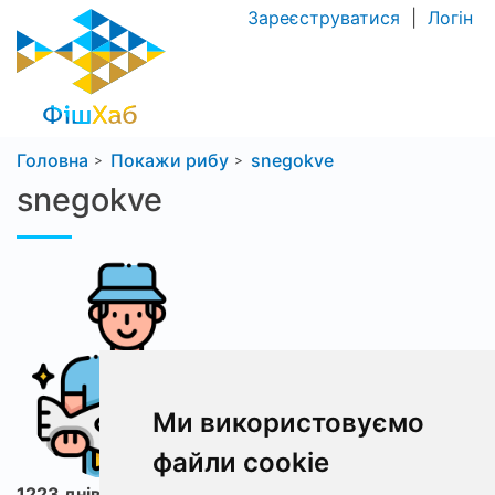
Зареєструватися
|
Логін
Головна
Покажи рибу
snegokve
snegokve
Ми використовуємо
файли cookie
1223 днів з ФішХаб