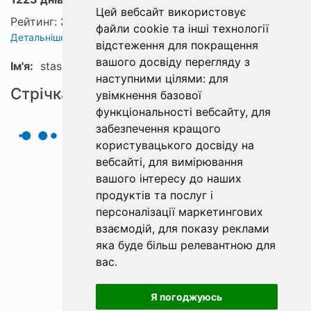
Цей вебсайт використовує
Рейтинг:
3
файли cookie та інші технології
Детальніше про рейтинг
відстеження для покращення
вашого досвіду перегляду з
Ім'я:
stas
наступними цілями:
для
Стрічка
увімкнення базової
функціональності вебсайту
,
для
забезпечення кращого
користувацького досвіду на
вебсайті
,
для вимірювання
вашого інтересу до наших
продуктів та послуг і
персоналізації маркетингових
взаємодій
,
для показу реклами
яка буде більш релевантною для
вас
.
Я погоджуюсь